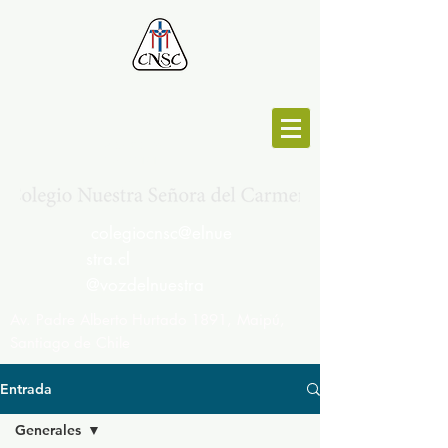
MESA CENTRAL :
264692191
colegiocnsc@elnue
stra.cl
@vozdelnuestra
Av. Padre Alberto Hurtado 1891, Maipú,
Santiago de Chile
Entrada
Generales