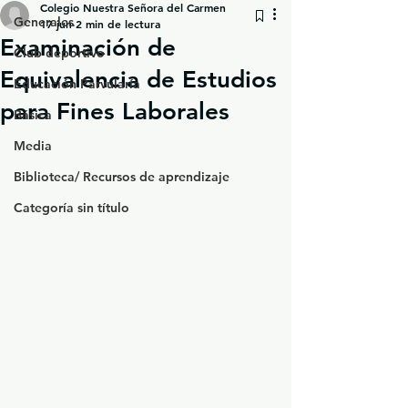
Colegio Nuestra Señora del Carmen
Generales
17 jun
2 min de lectura
Examinación de
Club deportivo
Equivalencia de Estudios
Educación Parvularía
para Fines Laborales
Básica
Media
Biblioteca/ Recursos de aprendizaje
Categoría sin título