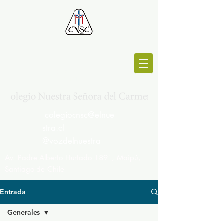
MESA CENTRAL :
264692191
colegiocnsc@elnue
stra.cl
@vozdelnuestra
Av. Padre Alberto Hurtado 1891, Maipú,
Santiago de Chile
Entrada
Generales