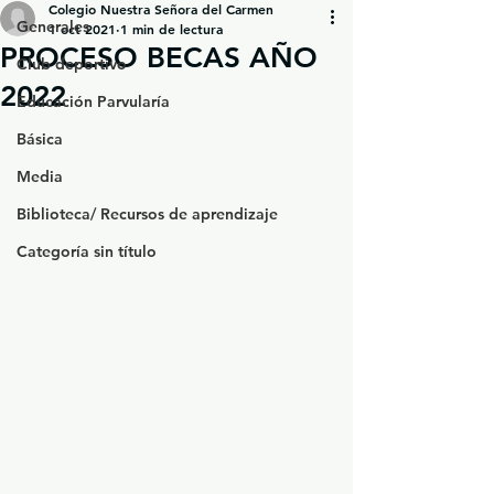
Colegio Nuestra Señora del Carmen
Generales
1 oct 2021
1 min de lectura
PROCESO BECAS AÑO
Club deportivo
2022
Educación Parvularía
Básica
Media
Biblioteca/ Recursos de aprendizaje
Categoría sin título