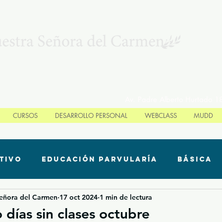
Av. Padre Alberto Hurtado 1
CURSOS
DESARROLLO PERSONAL
WEBCLASS
MUDD
tivo
Educación Parvularía
Básica
Señora del Carmen
17 oct 2024
1 min de lectura
 de aprendizaje
Categoría sin título
 días sin clases octubre