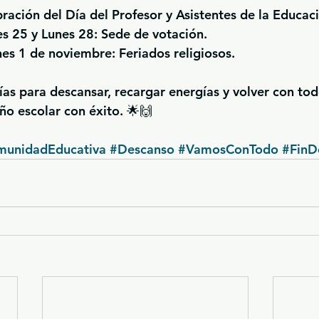
bración del Día del Profesor y Asistentes de la Educac
es 25 y Lunes 28:
 Sede de votación.
nes 1 de noviembre:
 Feriados religiosos.
as para descansar, recargar energías y volver con tod
año escolar con éxito. 🌟🙌
unidadEducativa
#Descanso
#VamosConTodo
#Fin