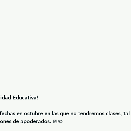
idad Educativa!
fechas en 
octubre
 en las que 
no tendremos clases
, ta
iones de apoderados. 📅✏️