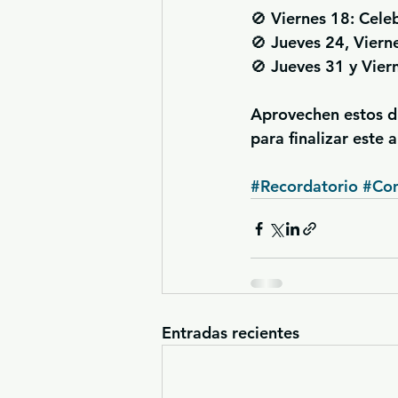
🚫 
Viernes 18:
 Cele
🚫 
Jueves 24, Viern
🚫 
Jueves 31 y Vier
Aprovechen estos dí
para finalizar este 
#Recordatorio
#Com
Entradas recientes