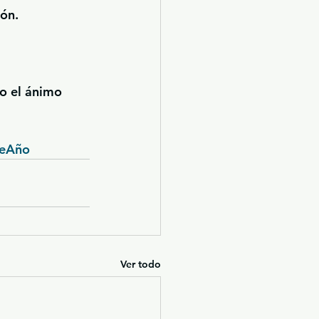
ión.
o el ánimo 
DeAño
Ver todo