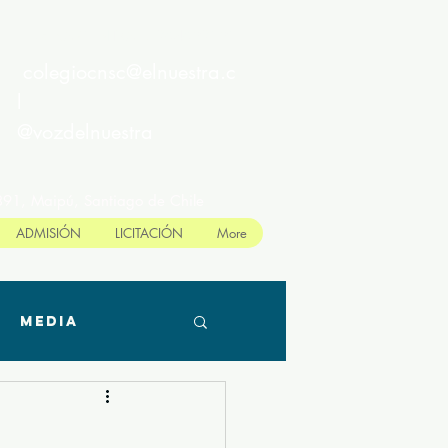
MESA CENTRAL : 264692191
colegiocnsc@elnuestra.c
l
@vozdelnuestra
891, Maipú, Santiago de Chile
ADMISIÓN
LICITACIÓN
More
Media