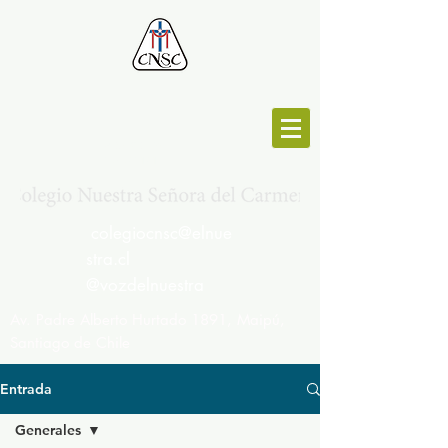
MESA CENTRAL :
264692191
colegiocnsc@elnue
stra.cl
@vozdelnuestra
Av. Padre Alberto Hurtado 1891, Maipú,
Santiago de Chile
Entrada
Generales