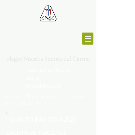
MESA CENTRAL :
264692191
colegiocnsc@elnue
stra.cl
@vozdelnuestra
Av. Padre Alberto Hurtado 1891, Maipú,
Santiago de Chile
QUINTO BÁSICO A 2025
GALERÍA DE IMÁGENES