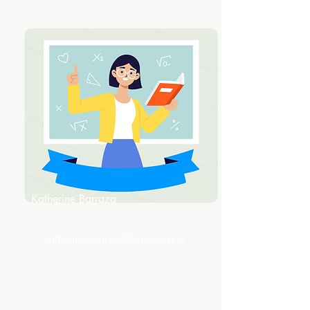
Katherine Barraza
Profesora Jefe
katherinebarraza@elnuestra.cl