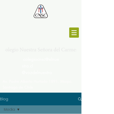
MESA CENTRAL :
264692191
colegiocnsc@elnue
stra.cl
@vozdelnuestra
Av. Padre Alberto Hurtado 1891, Maipú,
Santiago de Chile
Blog
Media