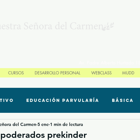
Av. Padre Alberto Hurtado 1
CURSOS
DESARROLLO PERSONAL
WEBCLASS
MUDD
tivo
Educación Parvularía
Básica
Señora del Carmen
5 ene
1 min de lectura
 de aprendizaje
Categoría sin título
apoderados prekinder