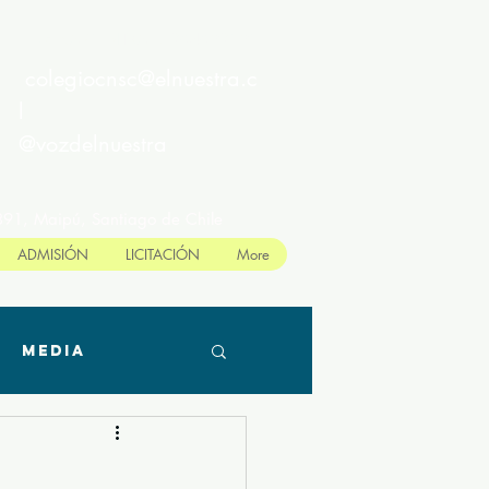
MESA CENTRAL : 264692191
colegiocnsc@elnuestra.c
l
@vozdelnuestra
891, Maipú, Santiago de Chile
ADMISIÓN
LICITACIÓN
More
Media