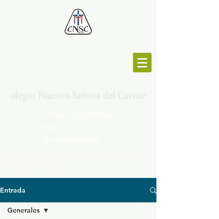
MESA CENTRAL :
264692191
colegiocnsc@elnue
stra.cl
@vozdelnuestra
Av. Padre Alberto Hurtado 1891, Maipú,
Santiago de Chile
Entrada
Generales