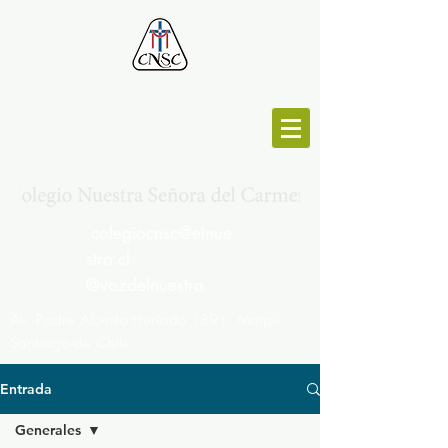
MESA CENTRAL :
264692191
colegiocnsc@elnue
stra.cl
@vozdelnuestra
Av. Padre Alberto Hurtado 1891, Maipú,
Santiago de Chile
Entrada
Generales