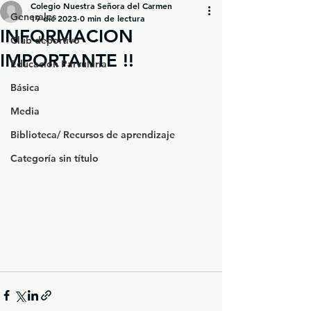
Colegio Nuestra Señora del Carmen
Generales
19 dic 2023
0 min de lectura
INFORMACION
Club deportivo
IMPORTANTE !!
Educación Parvularía
Básica
Media
Biblioteca/ Recursos de aprendizaje
Categoría sin título