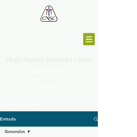
MESA CENTRAL :
264692191
colegiocnsc@elnue
stra.cl
@vozdelnuestra
Av. Padre Alberto Hurtado 1891, Maipú,
Santiago de Chile
Entrada
Generales